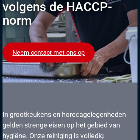
volgens de HACCP-
norm
Neem contact met ons op
In grootkeukens en horecagelegenheden
gelden strenge eisen op het gebied van
hygiëne. Onze reiniging is volledig