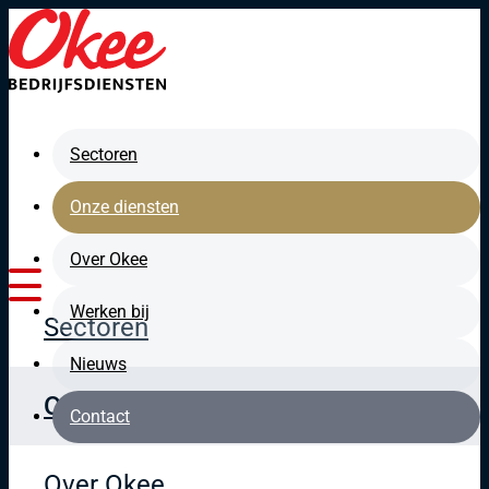
Direct naar de hoofdinhoud
Sectoren
Onze diensten
Over Okee
Werken bij
Sectoren
Nieuws
Onze diensten
Contact
Over Okee