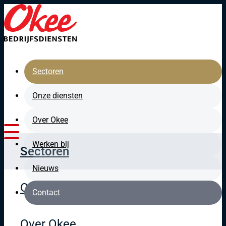
Direct naar de hoofdinhoud
Sectoren
Onze diensten
Over Okee
Werken bij
Sectoren
Nieuws
Onze diensten
Contact
Over Okee