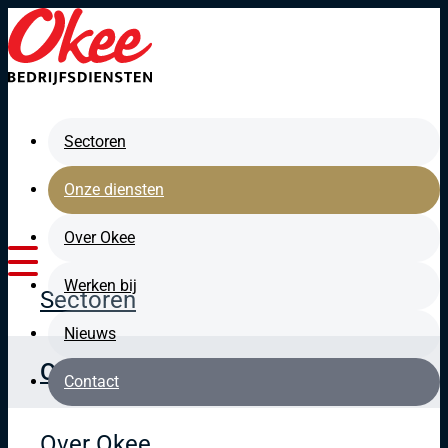
Direct naar de hoofdinhoud
Sectoren
Onze diensten
Over Okee
Werken bij
Sectoren
Nieuws
Onze diensten
Contact
Over Okee