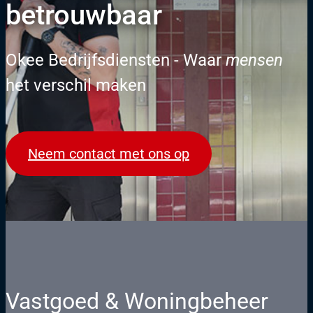
betrouwbaar
Okee Bedrijfsdiensten - Waar
mensen
het verschil maken
Neem contact met ons op
Vastgoed & Woningbeheer