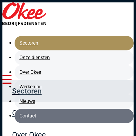
Direct naar de hoofdinhoud
Sectoren
Onze diensten
Over Okee
Werken bij
Sectoren
Nieuws
Onze diensten
Contact
Over Okee